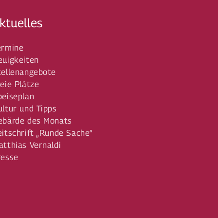
ktuelles
ermine
euigkeiten
tellenangebote
reie Plätze
peiseplan
ultur und Tipps
ebärde des Monats
eitschrift „Runde Sache“
atthias Vernaldi
resse