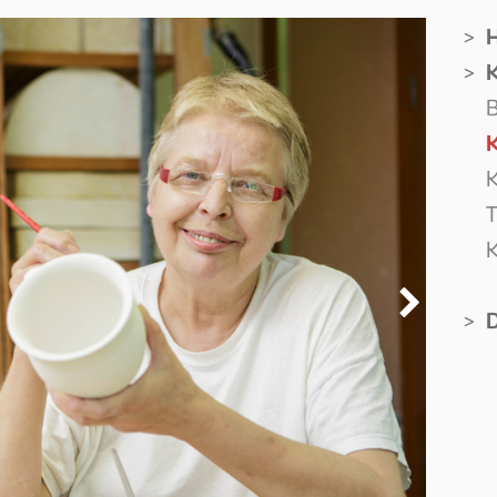
B
K
T
K
D