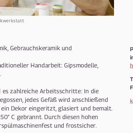
mikwerkstatt
mik, Gebrauchskeramik und
P
i
aditioneller Handarbeit: Gipsmodelle,
h
.
T
F
es zahlreiche Arbeitsschritte: In die
gegossen, jedes Gefäß wird anschließend
k
in Dekor eingeritzt, glasiert und bemalt.
250° C gebrannt. Durch diesen hohen
rrspülmaschinenfest und frostsicher.