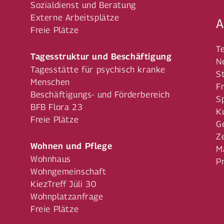
Sozialdienst und Beratung
Externe Arbeitsplätze
A
Freie Plätze
T
Tagesstruktur und Beschäftigung
N
Tagesstätte für psychisch kranke
S
Menschen
F
Beschäftigungs- und Förderbereich
S
BFB Flora 23
K
Freie Plätze
G
Z
Wohnen und Pflege
M
Wohnhaus
P
Wohngemeinschaft
KiezTreff Jüli 30
Wohnplatzanfrage
Freie Plätze