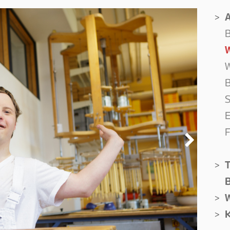
A
B
W
B
S
E
F
T
K