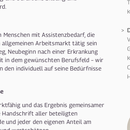
T
rd.
K
D
n Menschen mit Assistenzbedarf, die
allgemeinen Arbeitsmarkt tätig sein
G
ieg, Neubeginn nach einer Erkrankung
eit in dem gewünschten Berufsfeld – wir
C
n den individuell auf seine Bedürfnisse
H
se
arktfähig und das Ergebnis gemeinsamer
 Handschrift aller beteiligten
de und jeder den eigenen Anteil am