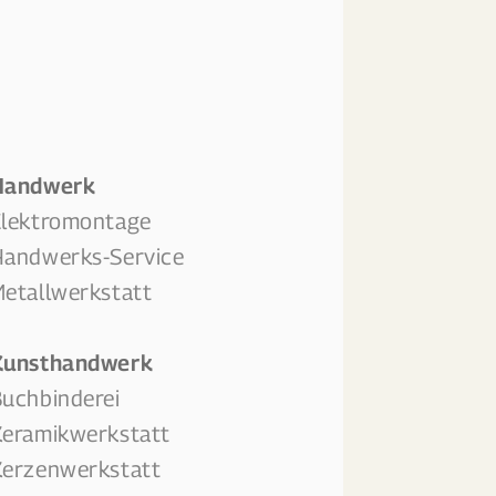
erkstätten
Handwerk
Elektromontage
Handwerks-Service
etallwerkstatt
Kunsthandwerk
uchbinderei
eramikwerkstatt
erzenwerkstatt