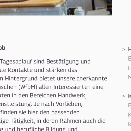
ob
W
r Tagesablauf sind Bestätigung und
iale Kontakte und stärken das
M
em Hintergrund bietet unsere anerkannte
schen (WfbM) allen Interessierten eine
ten in den Bereichen Handwerk,
enstleistung. Je nach Vorlieben,
B
finden sie hier den passenden
K
stige Tätigkeit, in deren Rahmen auch die
K
g und berufliche Bildung und