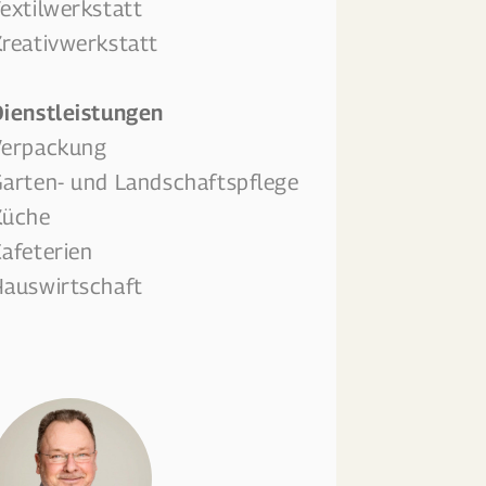
extilwerkstatt
reativwerkstatt
ienstleistungen
Verpackung
arten- und Landschaftspflege
Küche
afeterien
auswirtschaft